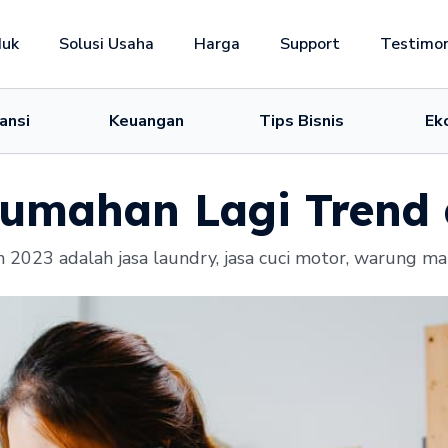
duk
Solusi Usaha
Harga
Support
Testimon
ansi
Keuangan
Tips Bisnis
Ek
Rumahan Lagi Trend
n 2023 adalah jasa laundry, jasa cuci motor, warung mak