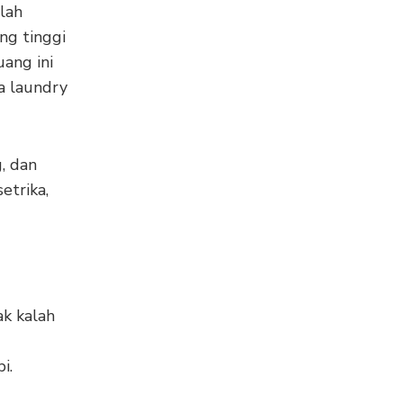
lah
ng tinggi
ang ini
a laundry
g, dan
etrika,
ak kalah
pi.