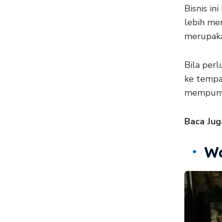
Bisnis in
lebih me
merupaka
Bila per
ke tempat
mempunya
Baca Jug
W