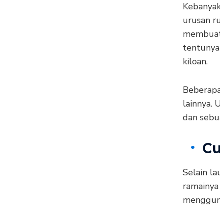
Kebanyak
urusan r
membuat 
tentunya
kiloan.
Beberapa 
lainnya.
dan sebua
Cu
Selain la
ramainya
mengguna