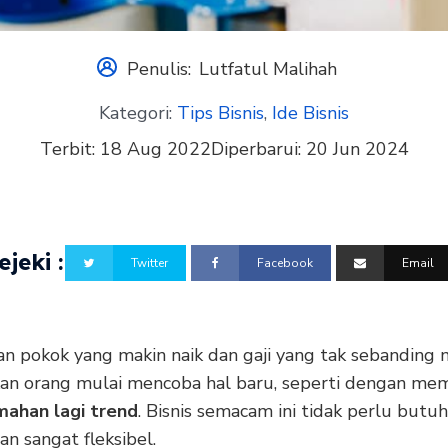
Penulis:
Lutfatul Malihah
Kategori:
Tips Bisnis
,
Ide Bisnis
Terbit:
18 Aug 2022
Diperbarui:
20 Jun 2024
jeki :
Twitter
Facebook
Email
n pokok yang makin naik dan gaji yang tak sebandin
an orang mulai mencoba hal baru, seperti dengan me
umahan lagi trend
. Bisnis semacam ini tidak perlu butu
an sangat fleksibel.