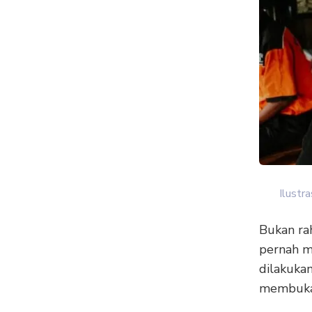
Ilustr
Bukan ra
pernah ma
dilakukan
membuka 