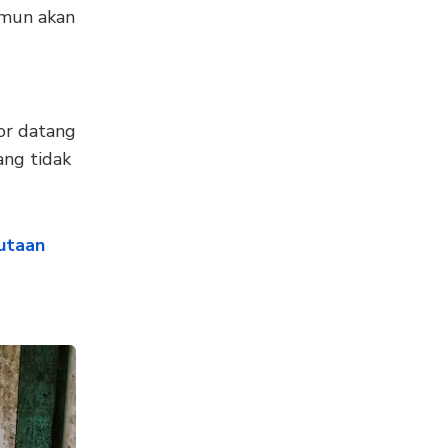
Namun akan
tor datang
ang tidak
Jutaan