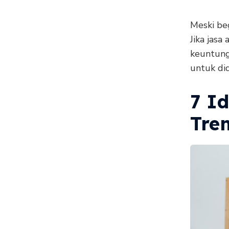
Meski beg
Jika jas
keuntung
untuk di
7 I
Tre