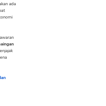
akan ada
pat
ekonomi
nawaran
saingan
enjajak
rena
dan