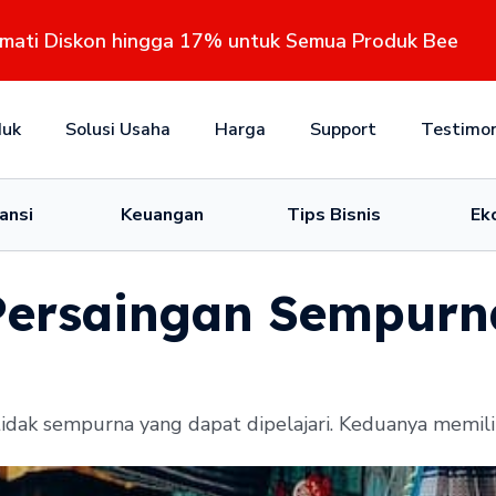
kmati Diskon hingga 17% untuk Semua Produk Bee
duk
Solusi Usaha
Harga
Support
Testimon
ansi
Keuangan
Tips Bisnis
Ek
Persaingan Sempurn
dak sempurna yang dapat dipelajari. Keduanya memiliki