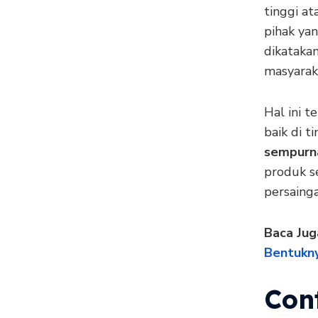
tinggi a
pihak yan
dikataka
masyarak
Hal ini 
baik di 
sempurn
produk s
persainga
Baca Jug
Bentukn
Con