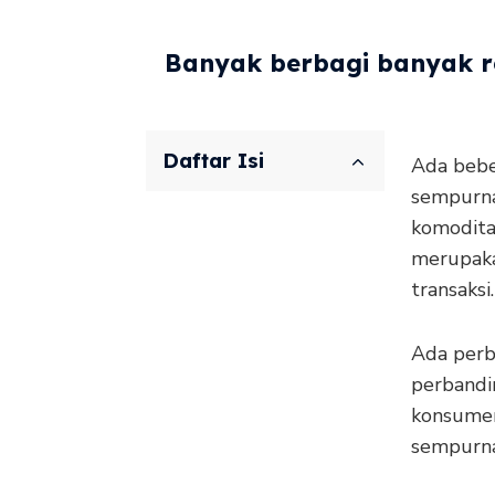
Banyak berbagi banyak re
Daftar Isi
Ada beb
sempurna
komoditas
merupaka
transaksi.
Ada perbe
perbandi
konsumen.
sempurna