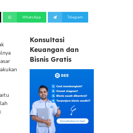
WhatsApp
Telegram
Konsultasi
ak
Keuangan dan
alnya
Bisnis Gratis
Pasar
lakukan
aitu
lah
k