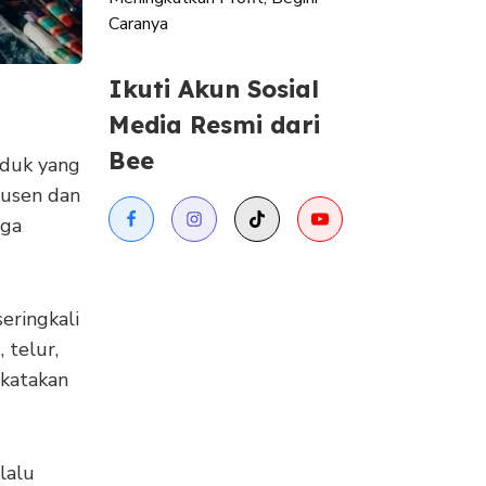
Caranya
Ikuti Akun Sosial
Media Resmi dari
Bee
oduk yang
dusen dan
uga
seringkali
 telur,
ikatakan
lalu