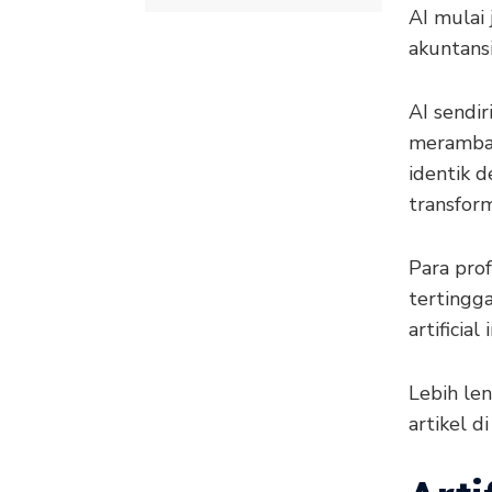
AI mulai 
akuntansi
AI sendir
merambah
identik 
transform
Para prof
tertingga
artificia
Lebih len
artikel di