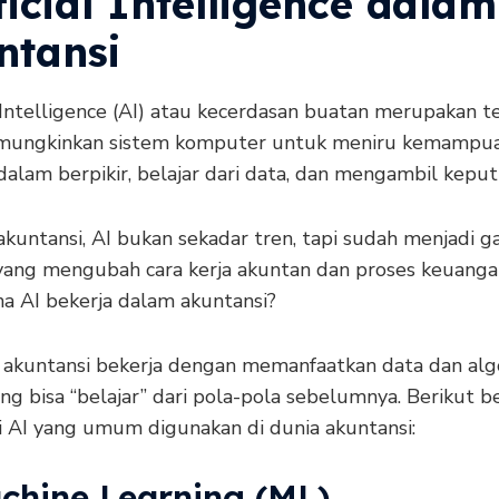
ficial Intelligence dalam
ntansi
l Intelligence (AI) atau kecerdasan buatan merupakan t
mungkinkan sistem komputer untuk meniru kemampu
alam berpikir, belajar dari data, dan mengambil keput
akuntansi, AI bukan sekadar tren, tapi sudah menjadi 
yang mengubah cara kerja akuntan dan proses keuanga
a AI bekerja dalam akuntansi?
 akuntansi bekerja dengan memanfaatkan data dan alg
ng bisa “belajar” dari pola-pola sebelumnya. Berikut 
i AI yang umum digunakan di dunia akuntansi:
achine Learning (ML)