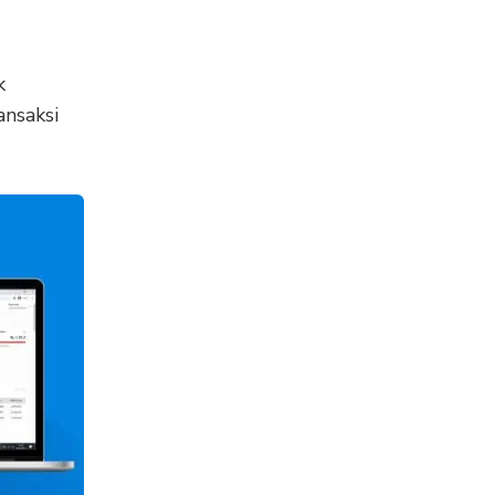
k
ansaksi