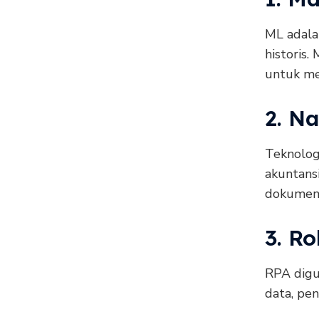
ML adala
historis.
untuk me
2. N
Teknolog
akuntans
dokumen,
3. R
RPA digu
data, pe