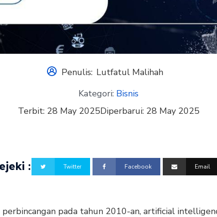
Penulis:
Lutfatul Malihah
Kategori:
Bisnis
Terbit:
28 May 2025
Diperbarui:
28 May 2025
jeki :
Twitter
Facebook
Email
i perbincangan pada tahun 2010-an, artificial intellige