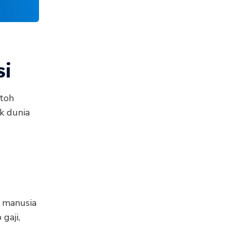
si
ntoh
k dunia
i manusia
gaji,