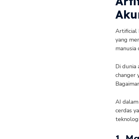
Arti
Aku
Artificia
yang me
manusia d
Di dunia 
changer 
Bagaiman
AI dalam
cerdas ya
teknolog
1. M