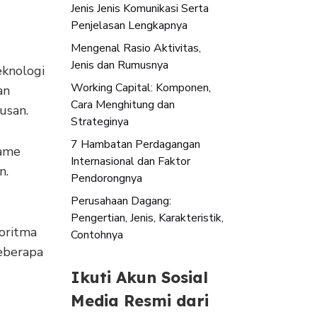
Jenis Jenis Komunikasi Serta
Penjelasan Lengkapnya
Mengenal Rasio Aktivitas,
Jenis dan Rumusnya
eknologi
Working Capital: Komponen,
an
Cara Menghitung dan
usan.
Strateginya
7 Hambatan Perdagangan
game
Internasional dan Faktor
n.
Pendorongnya
Perusahaan Dagang:
Pengertian, Jenis, Karakteristik,
oritma
Contohnya
beberapa
Ikuti Akun Sosial
Media Resmi dari