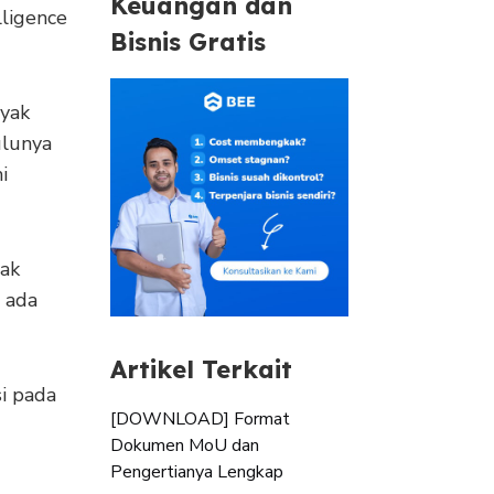
Keuangan dan
lligence
Bisnis Gratis
nyak
ulunya
i
dak
h ada
Artikel Terkait
si pada
[DOWNLOAD] Format
Dokumen MoU dan
Pengertianya Lengkap