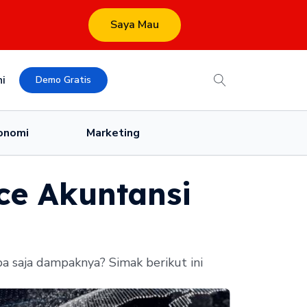
Saya Mau
i
Demo Gratis
onomi
Marketing
nce Akuntansi
pa saja dampaknya? Simak berikut ini