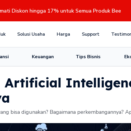
kmati Diskon hingga 17% untuk Semua Produk Bee
duk
Solusi Usaha
Harga
Support
Testimon
ansi
Keuangan
Tips Bisnis
Ek
rtificial Intellige
ya
nsi yang bisa digunakan? Bagaimana perkembangannya? A