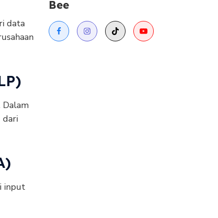
Bee
i data
erusahaan
LP)
. Dalam
 dari
A)
 input