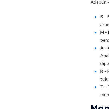
Adapun k
S - 
akan
M - 
penc
A - 
Apa
dipe
R - 
tuju
T -
menc
Man