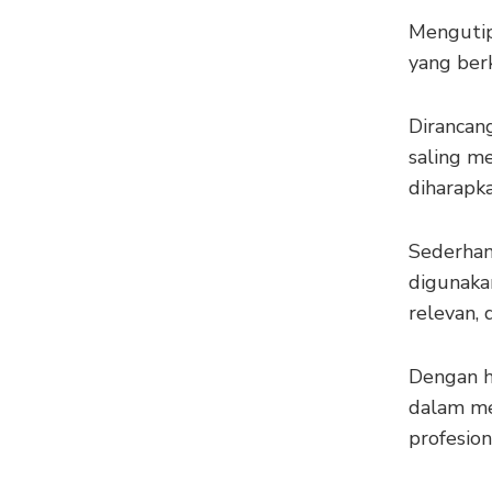
Mengutip
yang berk
Dirancan
saling me
diharapk
Sederhan
digunakan
relevan, 
Dengan ha
dalam me
profesion