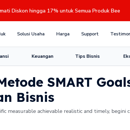
kmati Diskon hingga 17% untuk Semua Produk Bee
duk
Solusi Usaha
Harga
Support
Testimon
ansi
Keuangan
Tips Bisnis
Ek
Metode SMART Goal
n Bisnis
fic measurable achievable realistic and timely, begini