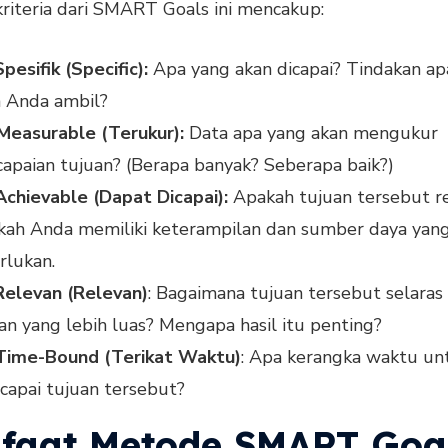
riteria dari SMART Goals ini mencakup:
Spesifik (Specific):
Apa yang akan dicapai? Tindakan ap
 Anda ambil?
Measurable (Terukur):
Data apa yang akan mengukur
apaian tujuan? (Berapa banyak? Seberapa baik?)
Achievable (Dapat Dicapai):
Apakah tujuan tersebut rea
kah Anda memiliki keterampilan dan sumber daya yan
rlukan.
Relevan (Relevan)
: Bagaimana tujuan tersebut selara
an yang lebih luas? Mengapa hasil itu penting?
 Time-Bound (Terikat Waktu)
: Apa kerangka waktu un
apai tujuan tersebut?
faat Metode SMART Goa