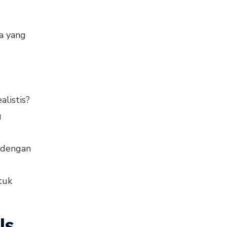
a yang
listis?
g
s dengan
tuk
ls