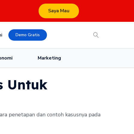
Saya Mau
i
Demo Gratis
onomi
Marketing
s Untuk
 cara penetapan dan contoh kasusnya pada