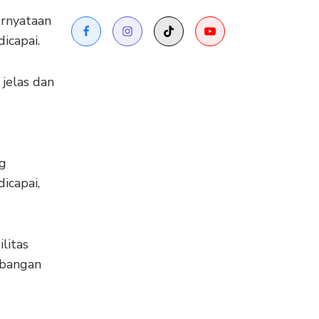
rnyataan
icapai.
jelas dan
ng
icapai,
litas
mbangan