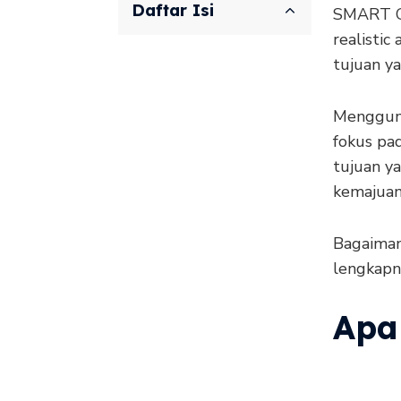
Daftar Isi
SMART Go
realisti
tujuan ya
Menggun
fokus pa
tujuan ya
kemajuan
Bagaiman
lengkapny
Apa