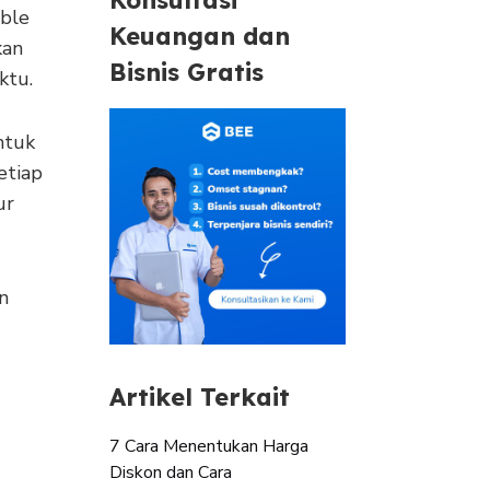
able
Keuangan dan
kan
Bisnis Gratis
ktu.
ntuk
etiap
ur
n
Artikel Terkait
7 Cara Menentukan Harga
Diskon dan Cara