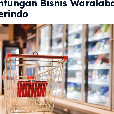
ntungan Bisnis Waralab
erindo