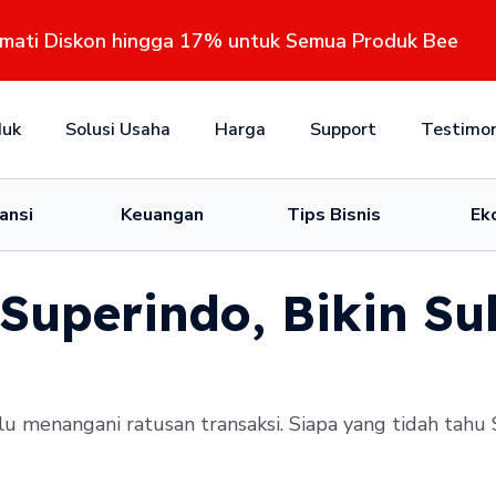
kmati Diskon hingga 17% untuk Semua Produk Bee
duk
Solusi Usaha
Harga
Support
Testimon
ansi
Keuangan
Tips Bisnis
Ek
Superindo, Bikin Su
lu menangani ratusan transaksi. Siapa yang tidah tah