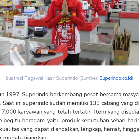
Ilustrasi Pegawai Kasir Superindo (Sumber:
Superindo.co.id
)
un 1997, Superindo berkembang pesat bersama masya
a. Saat ini superindo sudah memiliki 133 cabang yang 
i 7.000 karyawan yang telah terlatih. Item yang disedi
o begitu beragam, yaitu produk kebutuhan sehari-hari
kualitas yang dapat diandalkan, lengkap, hemat, hingga
g mudah dijangkau.