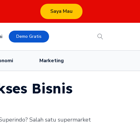
Saya Mau
i
Demo Gratis
onomi
Marketing
kses Bisnis
u Superindo? Salah satu supermarket