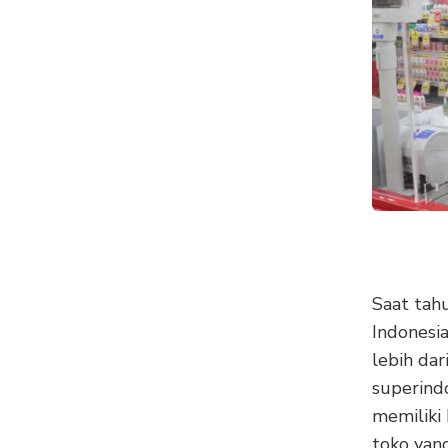
Saat tah
Indonesi
lebih dar
superind
memiliki 
toko yan