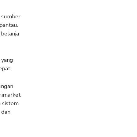
n sumber
pantau.
 belanja
 yang
epat.
ungan
inimarket
 sistem
 dan