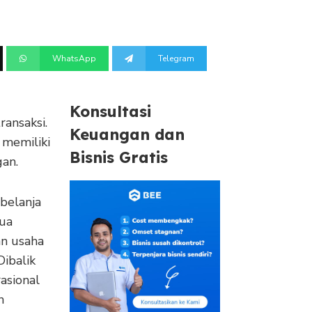
WhatsApp
Telegram
Konsultasi
ransaksi.
Keuangan dan
 memiliki
Bisnis Gratis
gan.
 belanja
mua
an usaha
ibalik
asional
n