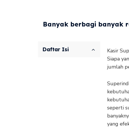
Banyak berbagi banyak re
Daftar Isi
Kasir Su
Siapa ya
jumlah p
Superindo
kebutuha
kebutuha
seperti 
banyaknya
yang efek