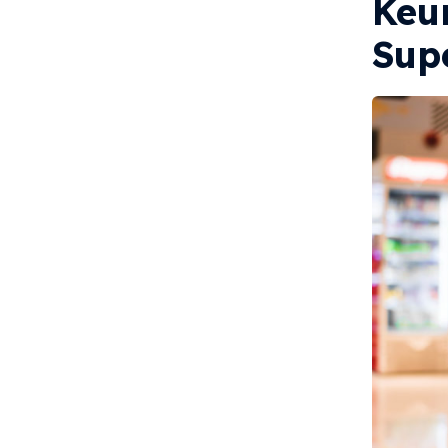
Keu
Sup