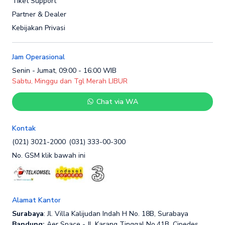
Tiket Support
Partner & Dealer
Kebijakan Privasi
Jam Operasional
Senin - Jumat, 09:00 - 16:00 WIB
Sabtu, Minggu dan Tgl Merah LIBUR
Chat via WA
Kontak
(021) 3021-2000
(031) 333-00-300
No. GSM klik bawah ini
Alamat Kantor
Surabaya
: Jl. Villa Kalijudan Indah H No. 18B, Surabaya
Bandung:
Aer Space - Jl. Karang Tinggal No.41B, Cipedes,