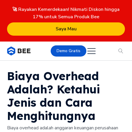
🚀 Rayakan Kemerdekaan! Nikmati Diskon hingga
17% untuk Semua Produk Bee
Saya Mau
Demo Gratis
Biaya Overhead
Adalah? Ketahui
Jenis dan Cara
Menghitungnya
Biaya overhead adalah anggaran keuangan perusahaan