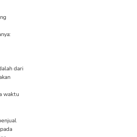
ang
anya:
alah dari
 akan
a waktu
penjual
epada