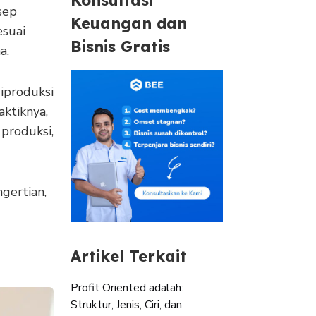
sep
Keuangan dan
esuai
Bisnis Gratis
a.
iproduksi
ktiknya,
produksi,
ngertian,
Artikel Terkait
Profit Oriented adalah:
Struktur, Jenis, Ciri, dan