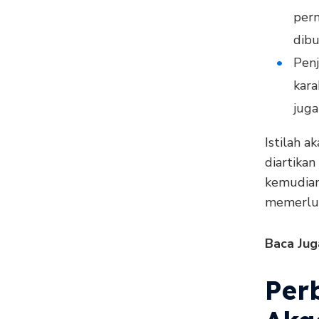
per
dibu
Penj
kara
juga
Istilah a
diartikan
kemudian
memerluk
Baca Jug
Per