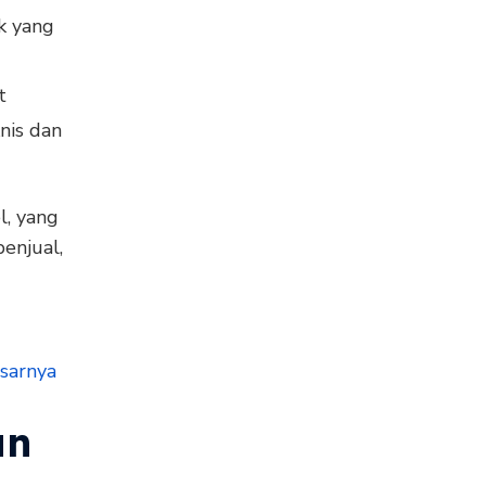
k yang
t
knis dan
l, yang
enjual,
sarnya
an