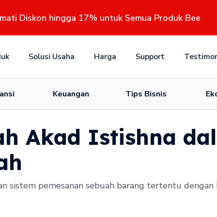
kmati Diskon hingga 17% untuk Semua Produk Bee
duk
Solusi Usaha
Harga
Support
Testimon
ansi
Keuangan
Tips Bisnis
Ek
ah Akad Istishna da
ah
ngan sistem pemesanan sebuah barang tertentu dengan kr