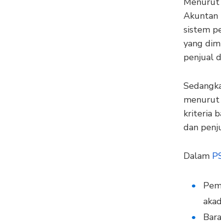
Menurut 
Akuntan I
sistem p
yang dim
penjual 
Sedangk
menurut f
kriteria 
dan penju
Dalam
PS
Pem
akad
Bara