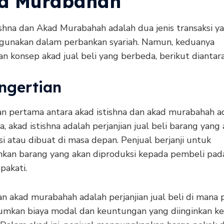
d Murabahah
ishna dan Akad Murabahah adalah dua jenis transaksi y
unakan dalam perbankan syariah. Namun, keduanya
n konsep akad jual beli yang berbeda, berikut diantar
engertian
n pertama antara akad istishna dan akad murabahah ad
ya, akad istishna adalah perjanjian jual beli barang yang
i atau dibuat di masa depan. Penjual berjanji untuk
kan barang yang akan diproduksi kepada pembeli pad
pakati.
n akad murabahah adalah perjanjian jual beli di mana 
mkan biaya modal dan keuntungan yang diinginkan k