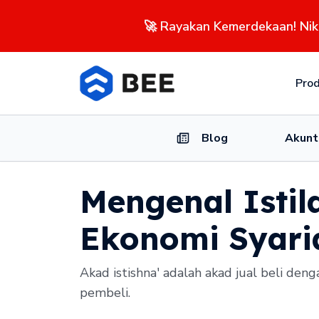
🚀 Rayakan Kemerdekaan! Ni
Pro
Blog
Akunt
Mengenal Istil
Ekonomi Syari
Akad istishna' adalah akad jual beli de
pembeli.