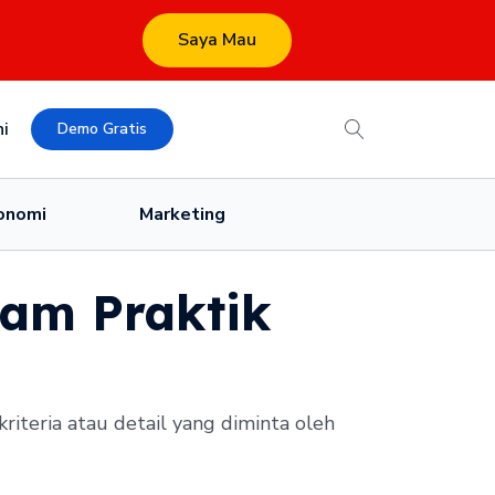
Saya Mau
i
Demo Gratis
onomi
Marketing
lam Praktik
iteria atau detail yang diminta oleh