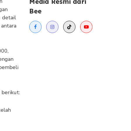
Media Resmi dari
n
ngan
Bee
 detail
 antara
00,
dengan
 pembeli
 berikut:
elah