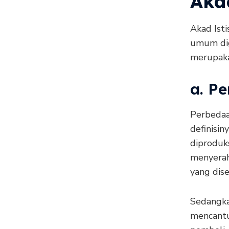
Aka
Akad Ist
umum dig
merupaka
a. P
Perbedaa
definisin
diproduks
menyerah
yang dise
Sedangka
mencantu