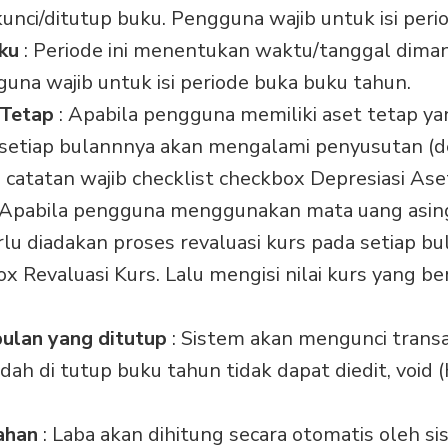
kunci/ditutup buku. Pengguna wajib untuk isi peri
ku
: Periode ini menentukan waktu/tanggal diman
una wajib untuk isi periode buka buku tahun.
 Tetap
: Apabila pengguna memiliki aset tetap ya
setiap bulannnya akan mengalami penyusutan (de
catatan wajib checklist checkbox Depresiasi Ase
 Apabila pengguna menggunakan mata uang asing
rlu diadakan proses revaluasi kurs pada setiap bu
ox Revaluasi Kurs. Lalu mengisi nilai kurs yang be
bulan yang ditutup
: Sistem akan mengunci transa
dah di tutup buku tahun tidak dapat diedit, void
tahan
: Laba akan dihitung secara otomatis oleh s