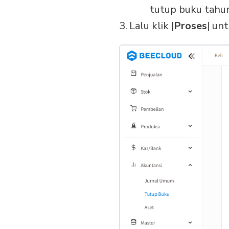
tutup buku tahu
Lalu klik |
Proses
| un