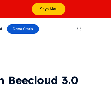
Saya Mau
i
Demo Gratis
 Beecloud 3.0