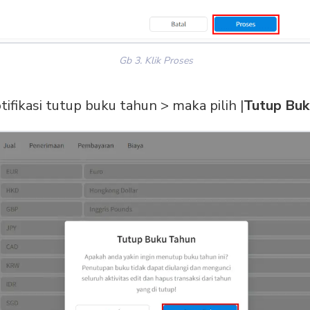
Gb 3. Klik Proses
ifikasi tutup buku tahun > maka pilih |
Tutup Buk