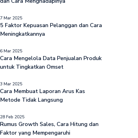
dan Cara Menghadapinya
7 Mar 2025
5 Faktor Kepuasan Pelanggan dan Cara
Meningkatkannya
6 Mar 2025
Cara Mengelola Data Penjualan Produk
untuk Tingkatkan Omset
3 Mar 2025
Cara Membuat Laporan Arus Kas
Metode Tidak Langsung
28 Feb 2025
Rumus Growth Sales, Cara Hitung dan
Faktor yang Mempengaruhi