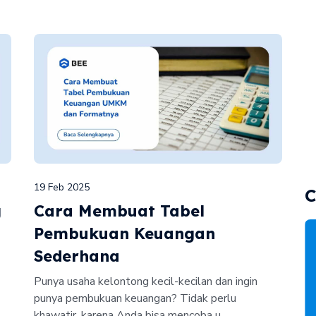
19 Feb 2025
C
g
Cara Membuat Tabel
Pembukuan Keuangan
Sederhana
Punya usaha kelontong kecil-kecilan dan ingin
punya pembukuan keuangan? Tidak perlu
khawatir, karena Anda bisa mencoba u...