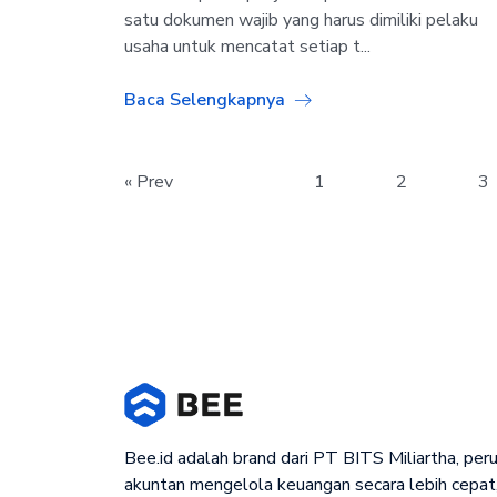
satu dokumen wajib yang harus dimiliki pelaku
usaha untuk mencatat setiap t...
Baca Selengkapnya
« Prev
1
2
3
Bee.id adalah brand dari PT BITS Miliartha, pe
akuntan mengelola keuangan secara lebih cepat,