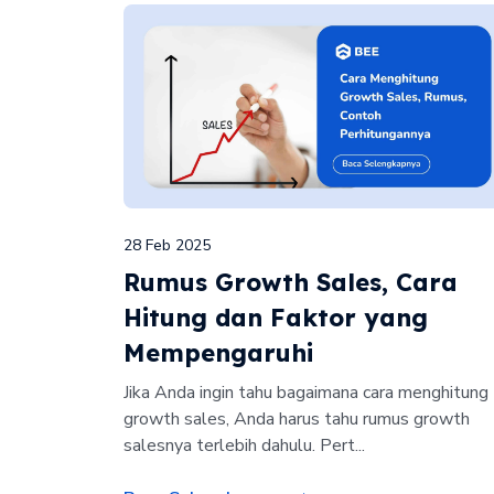
28 Feb 2025
Rumus Growth Sales, Cara
Hitung dan Faktor yang
Mempengaruhi
Jika Anda ingin tahu bagaimana cara menghitung
growth sales, Anda harus tahu rumus growth
salesnya terlebih dahulu. Pert...