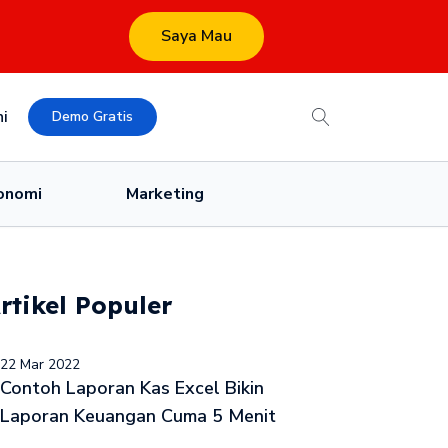
Saya Mau
i
Demo Gratis
onomi
Marketing
rtikel Populer
22 Mar 2022
Contoh Laporan Kas Excel Bikin
Laporan Keuangan Cuma 5 Menit