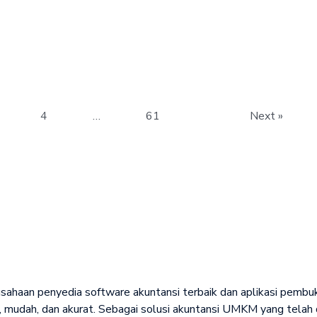
4
…
61
Next »
rusahaan penyedia software akuntansi terbaik dan aplikasi pemb
 mudah, dan akurat. Sebagai solusi akuntansi UMKM yang telah d