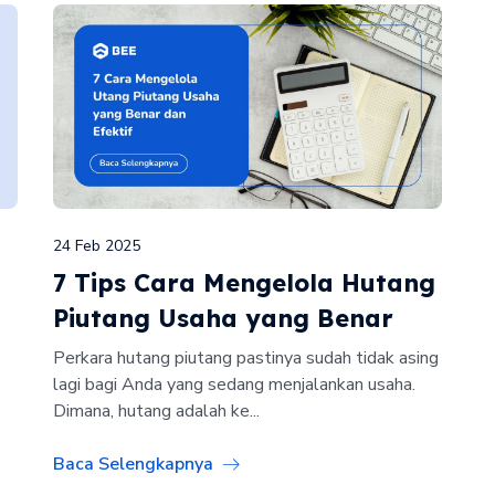
24 Feb 2025
7 Tips Cara Mengelola Hutang
Piutang Usaha yang Benar
Perkara hutang piutang pastinya sudah tidak asing
lagi bagi Anda yang sedang menjalankan usaha.
Dimana, hutang adalah ke...
Baca Selengkapnya