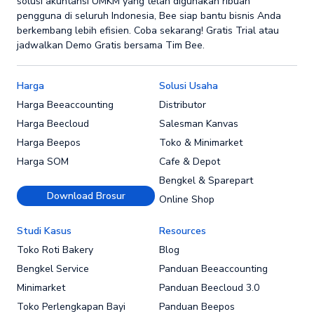
solusi akuntansi UMKM yang telah digunakan ribuan
pengguna di seluruh Indonesia, Bee siap bantu bisnis Anda
berkembang lebih efisien. Coba sekarang! Gratis Trial atau
jadwalkan Demo Gratis bersama Tim Bee.
Harga
Solusi Usaha
Harga Beeaccounting
Distributor
Harga Beecloud
Salesman Kanvas
Harga Beepos
Toko & Minimarket
Harga SOM
Cafe & Depot
Bengkel & Sparepart
Download Brosur
Online Shop
Studi Kasus
Resources
Toko Roti Bakery
Blog
Bengkel Service
Panduan Beeaccounting
Minimarket
Panduan Beecloud 3.0
Toko Perlengkapan Bayi
Panduan Beepos