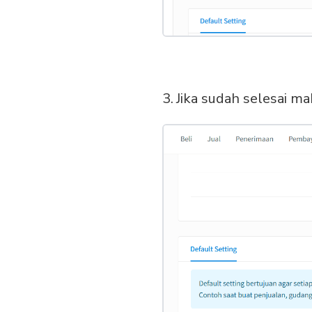
Jika sudah selesai mak