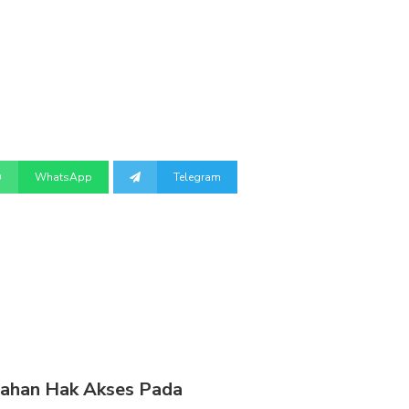
WhatsApp
Telegram
rahan Hak Akses Pada