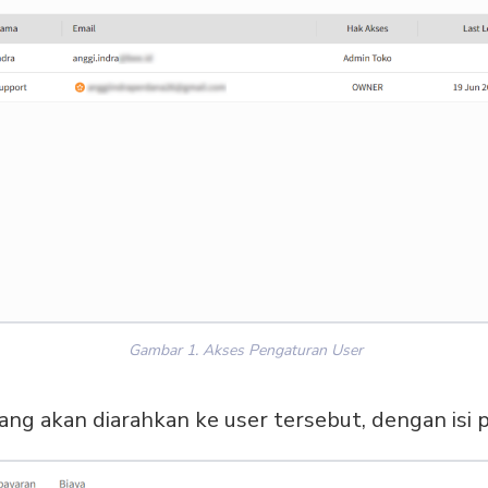
Gambar 1. Akses Pengaturan User
yang akan diarahkan ke user tersebut, dengan isi 