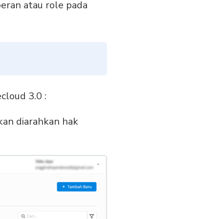
eran atau role pada
cloud 3.0 :
akan diarahkan hak