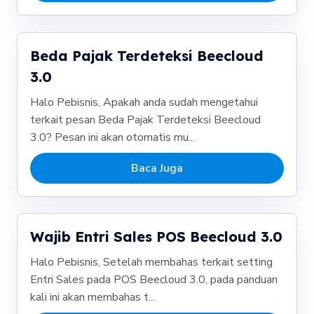
Beda Pajak Terdeteksi Beecloud
3.0
Halo Pebisnis, Apakah anda sudah mengetahui
terkait pesan Beda Pajak Terdeteksi Beecloud
3.0? Pesan ini akan otomatis mu...
Baca Juga
Wajib Entri Sales POS Beecloud 3.0
Halo Pebisnis, Setelah membahas terkait setting
Entri Sales pada POS Beecloud 3.0, pada panduan
kali ini akan membahas t...