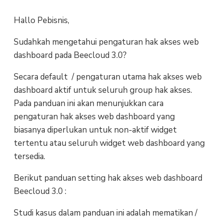
Hallo Pebisnis,
Sudahkah mengetahui pengaturan hak akses web
dashboard pada Beecloud 3.0?
Secara default / pengaturan utama hak akses web
dashboard aktif untuk seluruh group hak akses.
Pada panduan ini akan menunjukkan cara
pengaturan hak akses web dashboard yang
biasanya diperlukan untuk non-aktif widget
tertentu atau seluruh widget web dashboard yang
tersedia.
Berikut panduan setting hak akses web dashboard
Beecloud 3.0 :
Studi kasus dalam panduan ini adalah mematikan /