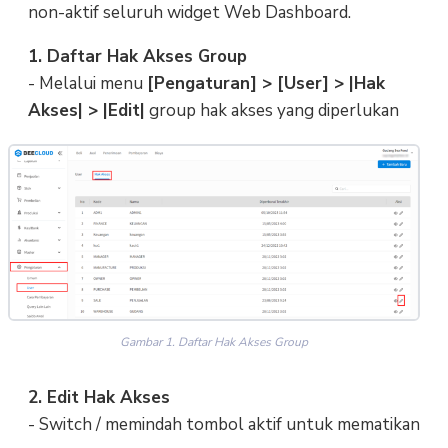
non-aktif seluruh widget Web Dashboard.
1. Daftar Hak Akses Group
- Melalui menu
[Pengaturan] > [User] > |Hak
Akses| > |Edit|
group hak akses yang diperlukan
Gambar 1. Daftar Hak Akses Group
2. Edit Hak Akses
- Switch / memindah tombol aktif untuk mematikan