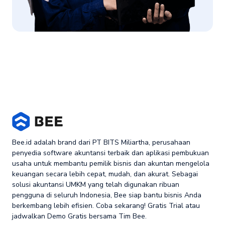
Bee.id adalah brand dari PT BITS Miliartha, perusahaan
penyedia software akuntansi terbaik dan aplikasi pembukuan
usaha untuk membantu pemilik bisnis dan akuntan mengelola
keuangan secara lebih cepat, mudah, dan akurat. Sebagai
solusi akuntansi UMKM yang telah digunakan ribuan
pengguna di seluruh Indonesia, Bee siap bantu bisnis Anda
berkembang lebih efisien. Coba sekarang! Gratis Trial atau
jadwalkan Demo Gratis bersama Tim Bee.