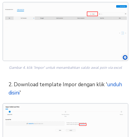
Gambar 4. klik 'Impor' untuk menambahkan saldo awal poin via excel
2. Download template Impor dengan klik '
unduh
disini
'