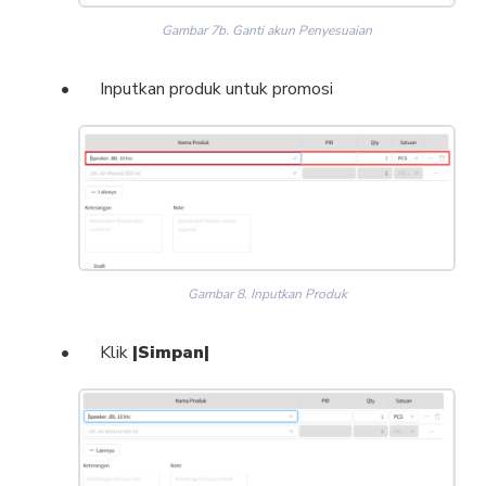
Gambar 7b. Ganti akun Penyesuaian
Inputkan produk untuk promosi
Gambar 8. Inputkan Produk
Klik
|Simpan|