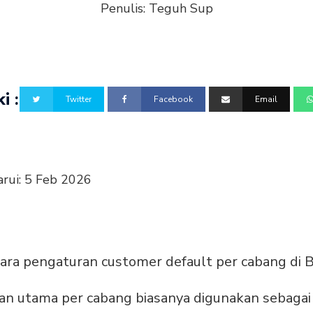
Penulis:
Teguh Sup
i :
Twitter
Facebook
Email
arui:
5 Feb 2026
ra pengaturan customer default per cabang di B
an utama per cabang biasanya digunakan sebaga