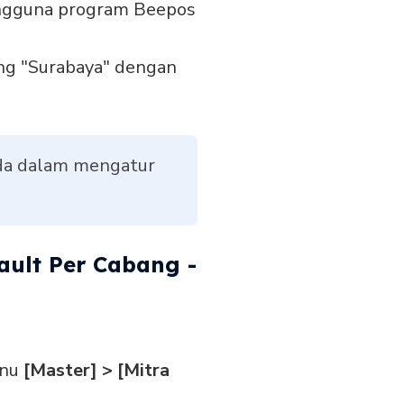
 pengguna program Beepos
ng "Surabaya" dengan
da dalam mengatur
ault Per Cabang -
enu
[Master] > [Mitra