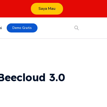
Saya Mau
i
Demo Gratis
Beecloud 3.0