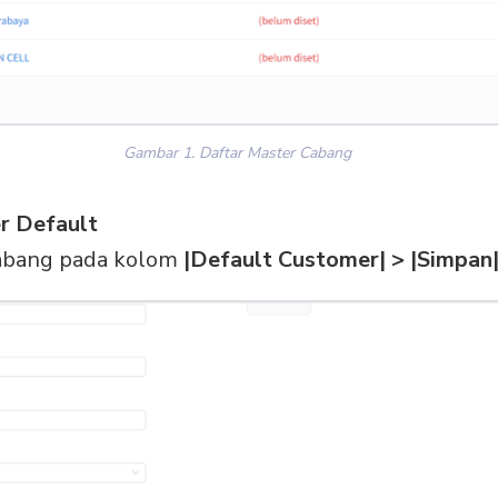
Gambar 1. Daftar Master Cabang
r Default
cabang pada kolom
|Default Customer| > |Simpan