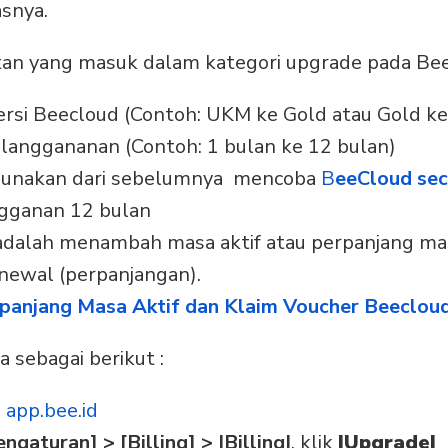
asnya.
tan yang masuk dalam kategori upgrade pada Bee
rsi Beecloud (Contoh: UKM ke Gold atau Gold ke
s langgananan (Contoh: 1 bulan ke 12 bulan)
igunakan dari sebelumnya mencoba
B
eeCloud sec
angganan 12 bulan
 adalah menambah masa aktif atau perpanjang masa
newal (perpanjangan).
panjang Masa Aktif dan Klaim Voucher Beecloud
 sebagai berikut :
a
app.bee.id
engaturan] > [Billing] > |Billing|
, klik
|Upgrade|