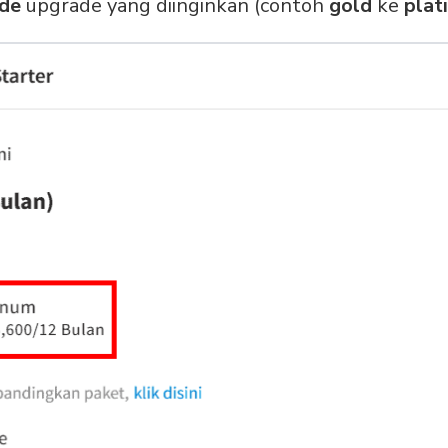
ode
upgrade yang diinginkan (contoh
gold
ke
plat