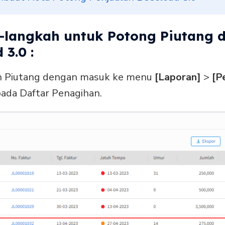
h-langkah untuk Potong Piutang 
3.0 :
an Piutang dengan masuk ke menu
[Laporan]
>
[P
ada Daftar Penagihan.