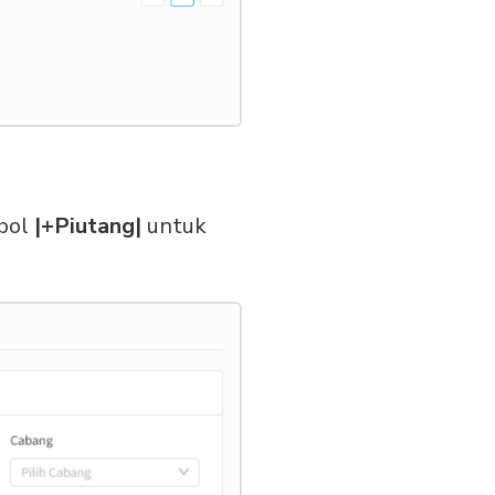
mbol
|+Piutang|
untuk