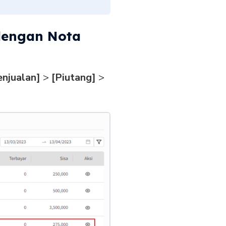
dengan Nota
enjualan]
>
[Piutang]
>