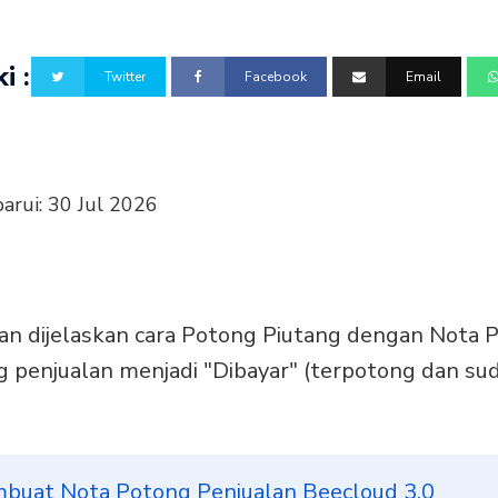
i :
Twitter
Facebook
Email
barui:
30 Jul 2026
akan dijelaskan cara Potong Piutang dengan Nota 
g penjualan menjadi "Dibayar" (terpotong dan su
buat Nota Potong Penjualan Beecloud 3.0