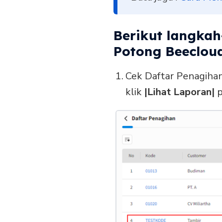
Berikut langka
Potong Beecloud 
Cek Daftar Penagih
klik
|Lihat Laporan|
p