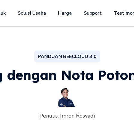
duk
Solusi Usaha
Harga
Support
Testimon
PANDUAN BEECLOUD 3.0
g dengan Nota Poton
Penulis:
Imron Rosyadi