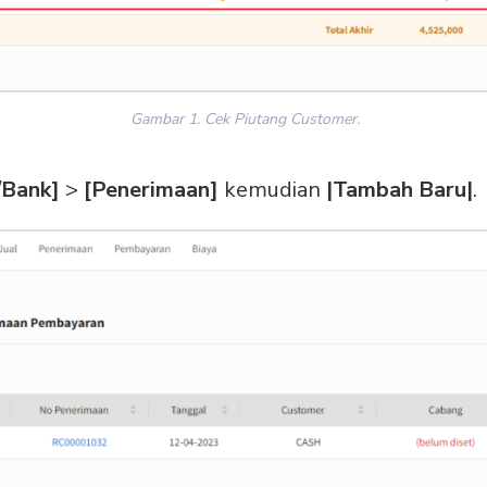
Gambar 1. Cek Piutang Customer.
/Bank]
>
[Penerimaan]
kemudian
|Tambah Baru|
.