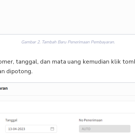
Gambar 2. Tambah Baru Penerimaan Pembayaran.
omer, tanggal, dan mata uang kemudian klik to
an dipotong.