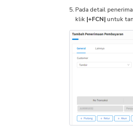
Pada detail penerim
klik
|+FCN|
untuk tam