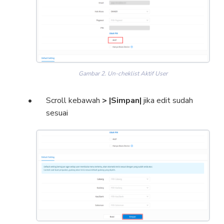
Gambar 2. Un-cheklist Aktif User
Scroll kebawah
> |Simpan|
jika edit sudah
sesuai