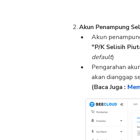
Akun Penampung Seli
Akun penampung 
"P/K Selisih Piu
default
)
Pengarahan akun 
akan dianggap se
(Baca Juga :
Mem