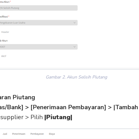
Gambar 2. Akun Selisih Piutang
ran Piutang
as/Bank] > [Penerimaan Pembayaran] > |Tambah
supplier > Pilih
|Piutang|