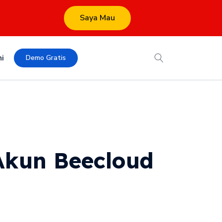
Saya Mau
i
Demo Gratis
Akun Beecloud