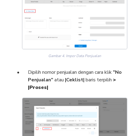
Gambar 4. Impor Data Penjualan
Dipilih nomor penjualan dengan cara klik
"No
Penjualan"
atau
|Ceklist|
baris terpilih
>
|Proses|