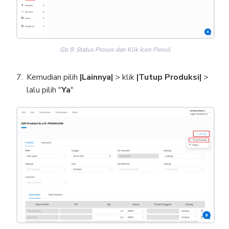
Gb 9. Status Proses dan Klik Icon Pensil.
Kemudian pilih
|Lainnya|
> klik
|Tutup Produksi|
>
lalu pilih "
Ya
"