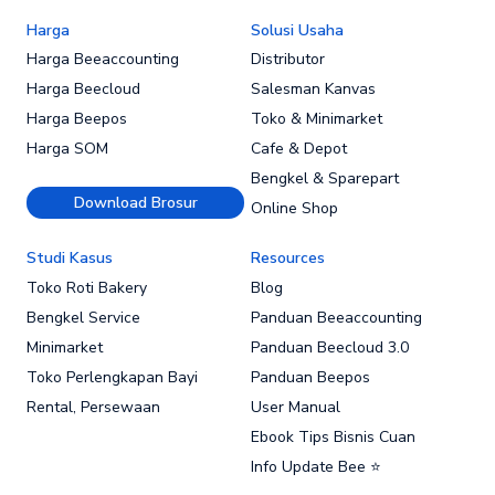
Harga
Solusi Usaha
Harga Beeaccounting
Distributor
Harga Beecloud
Salesman Kanvas
Harga Beepos
Toko & Minimarket
Harga SOM
Cafe & Depot
Bengkel & Sparepart
Download Brosur
Online Shop
Studi Kasus
Resources
Toko Roti Bakery
Blog
Bengkel Service
Panduan Beeaccounting
Minimarket
Panduan Beecloud 3.0
Toko Perlengkapan Bayi
Panduan Beepos
Rental, Persewaan
User Manual
Ebook Tips Bisnis Cuan
Info Update Bee ⭐