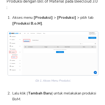
Produksi dengan Bill of Material pada Beecloud 3.0
:
Akses menu
[Produksi]
>
[Produksi]
> pilih tab
[Produksi B.o.M]
.
Gb 1. Akses Menu Produksi.
Lalu klik |
Tambah Baru
| untuk melakukan produksi
BoM.