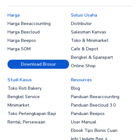
Harga
Solusi Usaha
Harga Beeaccounting
Distributor
Harga Beecloud
Salesman Kanvas
Harga Beepos
Toko & Minimarket
Harga SOM
Cafe & Depot
Bengkel & Sparepart
Download Brosur
Online Shop
Studi Kasus
Resources
Toko Roti Bakery
Blog
Bengkel Service
Panduan Beeaccounting
Minimarket
Panduan Beecloud 3.0
Toko Perlengkapan Bayi
Panduan Beepos
Rental, Persewaan
User Manual
Ebook Tips Bisnis Cuan
Info Update Bee ⭐