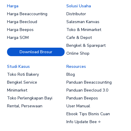
Harga
Solusi Usaha
Harga Beeaccounting
Distributor
Harga Beecloud
Salesman Kanvas
Harga Beepos
Toko & Minimarket
Harga SOM
Cafe & Depot
Bengkel & Sparepart
Download Brosur
Online Shop
Studi Kasus
Resources
Toko Roti Bakery
Blog
Bengkel Service
Panduan Beeaccounting
Minimarket
Panduan Beecloud 3.0
Toko Perlengkapan Bayi
Panduan Beepos
Rental, Persewaan
User Manual
Ebook Tips Bisnis Cuan
Info Update Bee ⭐