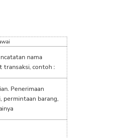
awai
encatatan nama
 transaksi, contoh :
ian. Penerimaan
, permintaan barang,
ainya