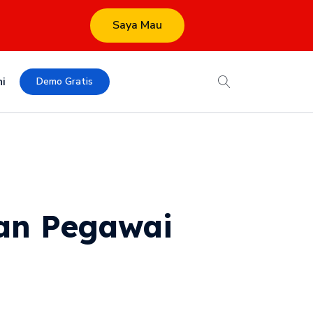
Saya Mau
i
Demo Gratis
an Pegawai