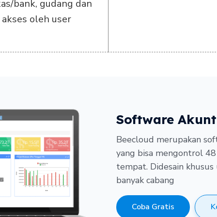
kas/bank, gudang dan
 akses oleh user
Software Akunt
Beecloud merupakan soft
yang bisa mengontrol 48
tempat.
Didesain khusus 
banyak cabang
Coba Gratis
K