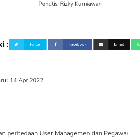
Penulis:
Rizky Kurniawan
i :
Twitter
Facebook
Email
rui:
14 Apr 2022
askan perbedaan User Managemen dan Pegawai