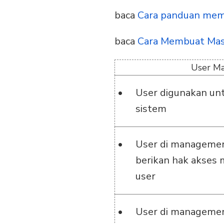
baca
Cara panduan me
baca
Cara Membuat Mas
User M
User digunakan unt
sistem
User di managemen
berikan hak akses
user
User di managemen