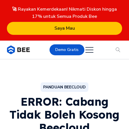
🚀 Rayakan Kemerdekaan! Nikmati Diskon hingga
17% untuk Semua Produk Bee
Saya Mau
Demo Gratis
PANDUAN BEECLOUD
ERROR: Cabang
Tidak Boleh Kosong
Beecloud