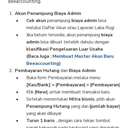
beeaccounting.
Akun Penampung Biaya Admin
Cek akun
penampung
biaya admin
bisa
melalui Daftar Akun atau Laporan Laba Rugi
Jika belum tersedia, akun penampung
biaya
admin
bisa dibuat terlebih dahulu dengan
klasifikasi Pengeluaran Luar Usaha
(Baca Juga :
Membuat Master Akun Baru
Beeaccounting
)
Pembayaran Hutang
dan
Biaya Admin
Buka form Pembayaran melalui menu
[Kas/Bank] > |Pembayaran| > |Pembayaran|
Klik
|New|
, untuk membuat transaksi baru
Setelah menentukan
Mitra bisnis
, pilih akun
Penampung Hutang
yang dan
|jumlah bayar|
yang akan dibayar
Turun 1 baris
, dengan cara tekan tombol
panah kebawah pada keyboard yang digunakan