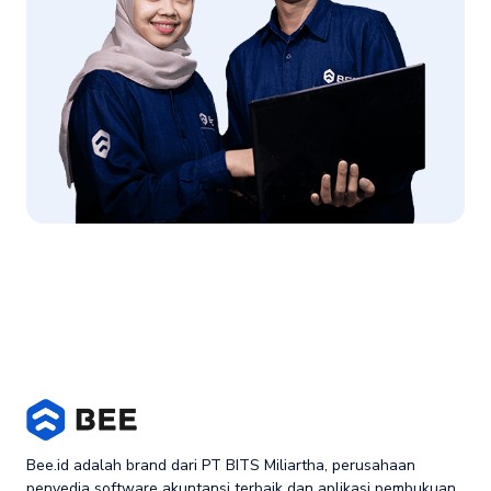
Bee.id adalah brand dari PT BITS Miliartha, perusahaan
penyedia software akuntansi terbaik dan aplikasi pembukuan