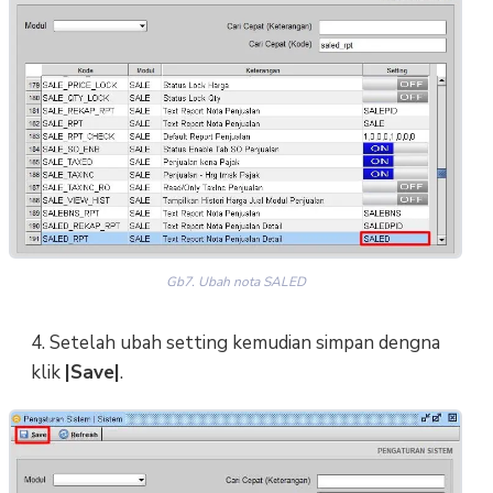
Gb7. Ubah nota SALED
4. Setelah ubah setting kemudian simpan dengna
klik
|Save|
.