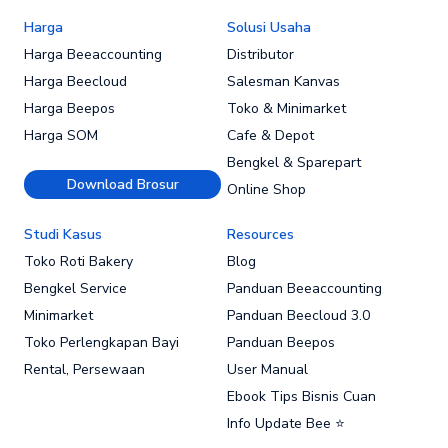
Harga
Solusi Usaha
Harga Beeaccounting
Distributor
Harga Beecloud
Salesman Kanvas
Harga Beepos
Toko & Minimarket
Harga SOM
Cafe & Depot
Bengkel & Sparepart
Download Brosur
Online Shop
Studi Kasus
Resources
Toko Roti Bakery
Blog
Bengkel Service
Panduan Beeaccounting
Minimarket
Panduan Beecloud 3.0
Toko Perlengkapan Bayi
Panduan Beepos
Rental, Persewaan
User Manual
Ebook Tips Bisnis Cuan
Info Update Bee ⭐