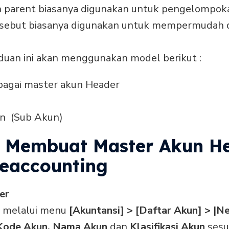
 parent biasanya digunakan untuk pengelompoka
rsebut biasanya digunakan untuk mempermudah
uan ini akan menggunakan model berikut :
ebagai master akun Header
an (Sub Akun)
a Membuat Master Akun H
eaccounting
er
 melalui menu
[Akuntansi] > [Daftar Akun] > |N
Kode Akun, Nama Akun
dan
Klasifikasi Akun
sesu