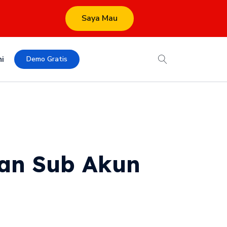
Saya Mau
i
Demo Gratis
an Sub Akun