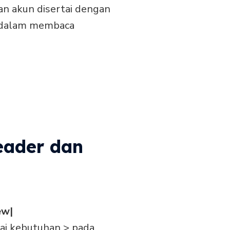
n akun disertai dengan
 dalam membaca
eader dan
ew|
ai kebutuhan > pada