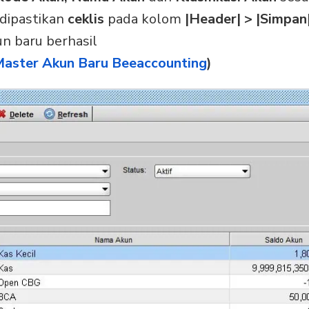
 dipastikan
ceklis
pada kolom
|Header| > |Simpan
 baru berhasil
aster Akun Baru Beeaccounting
)