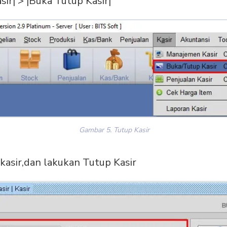
ir| > |Buka Tutup Kasir|
Gambar 5. Tutup Kasir
 kasir,dan lakukan Tutup Kasir