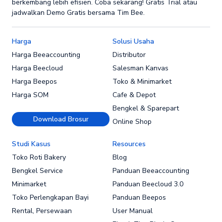
berkembang lebih efisien. Coba sekarang! Gratis Trial atau
jadwalkan Demo Gratis bersama Tim Bee.
Harga
Solusi Usaha
Harga Beeaccounting
Distributor
Harga Beecloud
Salesman Kanvas
Harga Beepos
Toko & Minimarket
Harga SOM
Cafe & Depot
Bengkel & Sparepart
Download Brosur
Online Shop
Studi Kasus
Resources
Toko Roti Bakery
Blog
Bengkel Service
Panduan Beeaccounting
Minimarket
Panduan Beecloud 3.0
Toko Perlengkapan Bayi
Panduan Beepos
Rental, Persewaan
User Manual