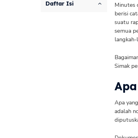
Daftar Isi
Minutes 
berisi c
suatu ra
semua pe
langkah-
Bagaiman
Simak pen
Apa 
Apa yang
adalah n
diputusk
Dokumen 