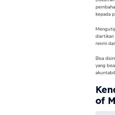
pembahasa
kepada pe
Mengutip
diartikan
resmi da
Bisa disi
yang bisa
akuntabi
Ken
of 