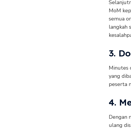
Selanjut
MoM kepa
semua or
langkah s
kesalahp
3. D
Minutes 
yang dib
peserta m
4. M
Dengan me
ulang di