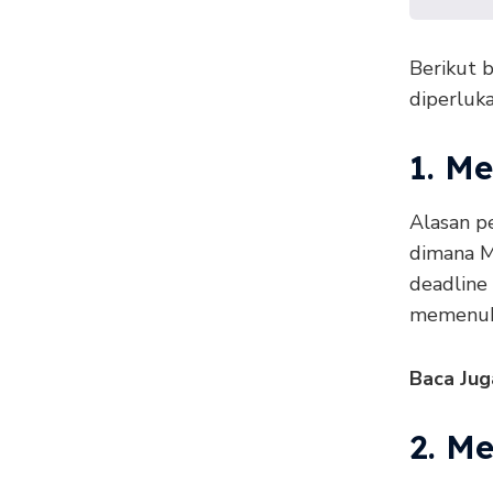
Berikut 
diperluka
1. M
Alasan p
dimana M
deadline
memenuh
Baca Jug
2. M