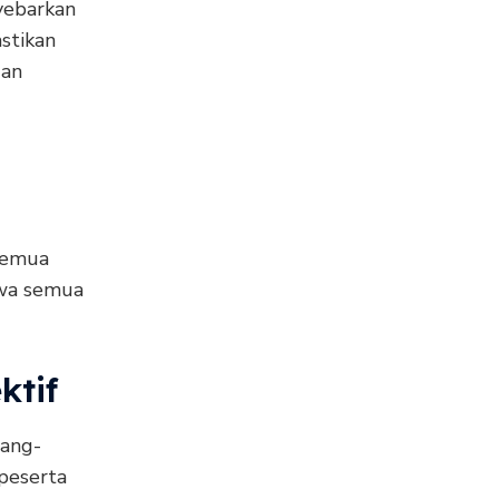
yebarkan
stikan
dan
 semua
hwa semua
ktif
lang-
peserta