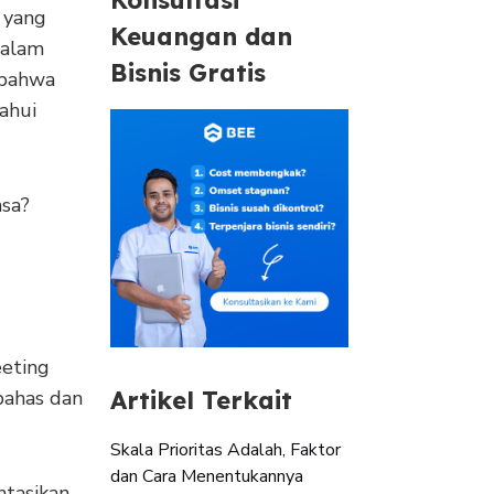
 yang
Keuangan dan
dalam
Bisnis Gratis
 bahwa
ahui
sa?
eting
bahas dan
Artikel Terkait
Skala Prioritas Adalah, Faktor
dan Cara Menentukannya
ntasikan