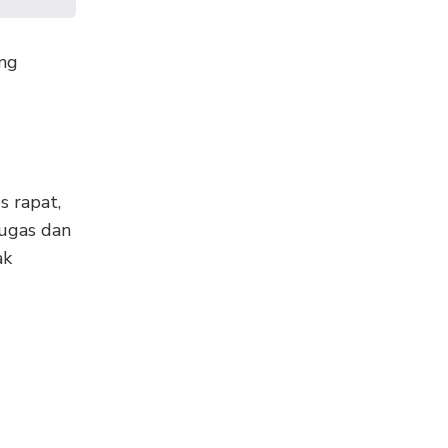
ing
s rapat,
ugas dan
ak