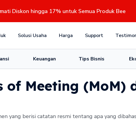
kmati Diskon hingga 17% untuk Semua Produk Bee
duk
Solusi Usaha
Harga
Support
Testimon
ansi
Keuangan
Tips Bisnis
Ek
s of Meeting (MoM) 
 yang berisi catatan resmi tentang apa yang dibahas 