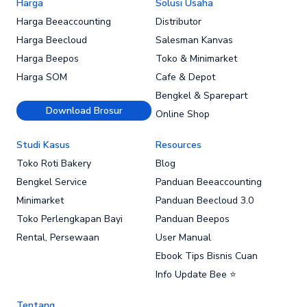
Harga
Solusi Usaha
Harga Beeaccounting
Distributor
Harga Beecloud
Salesman Kanvas
Harga Beepos
Toko & Minimarket
Harga SOM
Cafe & Depot
Bengkel & Sparepart
Download Brosur
Online Shop
Studi Kasus
Resources
Toko Roti Bakery
Blog
Bengkel Service
Panduan Beeaccounting
Minimarket
Panduan Beecloud 3.0
Toko Perlengkapan Bayi
Panduan Beepos
Rental, Persewaan
User Manual
Ebook Tips Bisnis Cuan
Info Update Bee ⭐
Tentang