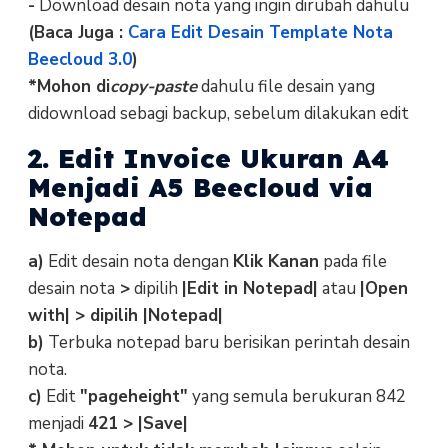
-
Download desain nota yang ingin dirubah dahulu
(Baca Juga :
Cara Edit Desain Template Nota
Beecloud 3.0
)
*Mohon di
copy-paste
dahulu file desain yang
didownload sebagi backup, sebelum dilakukan edit
2. Edit Invoice Ukuran A4
Menjadi A5 Beecloud via
Notepad
a)
Edit desain nota dengan
Klik Kanan
pada file
desain nota
>
dipilih
|Edit in Notepad|
atau
|Open
with| > dipilih |Notepad|
b)
Terbuka notepad baru berisikan perintah desain
nota.
c)
Edit
"pageheight"
yang semula berukuran 842
menjadi
421 > |Save|