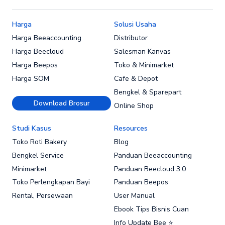
Harga
Solusi Usaha
Harga Beeaccounting
Distributor
Harga Beecloud
Salesman Kanvas
Harga Beepos
Toko & Minimarket
Harga SOM
Cafe & Depot
Bengkel & Sparepart
Download Brosur
Online Shop
Studi Kasus
Resources
Toko Roti Bakery
Blog
Bengkel Service
Panduan Beeaccounting
Minimarket
Panduan Beecloud 3.0
Toko Perlengkapan Bayi
Panduan Beepos
Rental, Persewaan
User Manual
Ebook Tips Bisnis Cuan
Info Update Bee ⭐