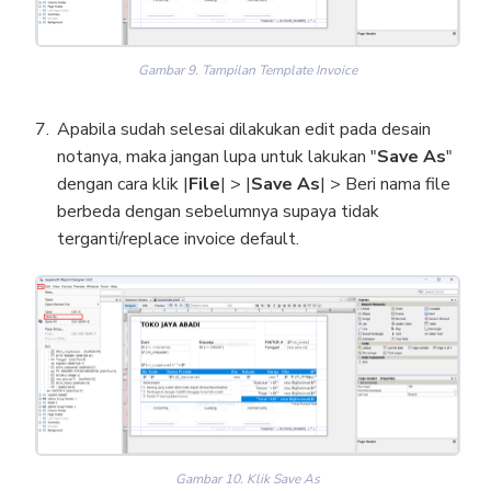
Gambar 9. Tampilan Template Invoice
Apabila sudah selesai dilakukan edit pada desain
notanya, maka jangan lupa untuk lakukan "
Save As
"
dengan cara klik |
File
| > |
Save As
| > Beri nama file
berbeda dengan sebelumnya supaya tidak
terganti/replace invoice default.
Gambar 10. Klik Save As