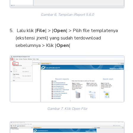
Gambar 6. Tampilan iReport 5.6.0
Lalu klik |
File
| > |
Open
| > Pilih file templatenya
(ekstensi .jrxml) yang sudah terdownload
sebelumnya > Klik |
Open
|
Gambar 7. Klik Open File