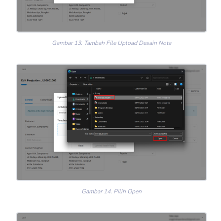
Gambar 13. Tambah File Upload Desain Nota
Gambar 14. Pilih Open