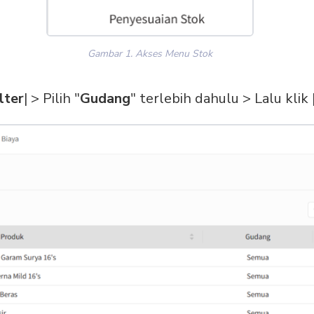
Gambar 1. Akses Menu Stok
lter
| > Pilih "
Gudang
" terlebih dahulu > Lalu klik 