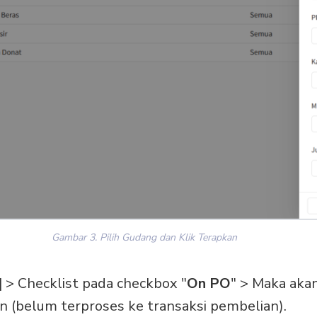
Gambar 3. Pilih Gudang dan Klik Terapkan
| > Checklist pada checkbox "
On PO
" > Maka aka
n (belum terproses ke transaksi pembelian).