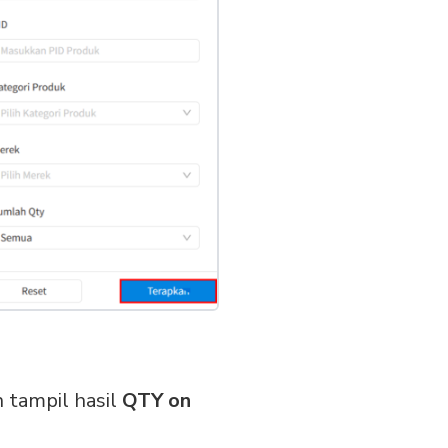
n tampil hasil
QTY on