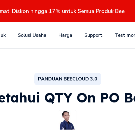
kmati Diskon hingga 17% untuk Semua Produk Bee
duk
Solusi Usaha
Harga
Support
Testimon
PANDUAN BEECLOUD 3.0
etahui QTY On PO Be