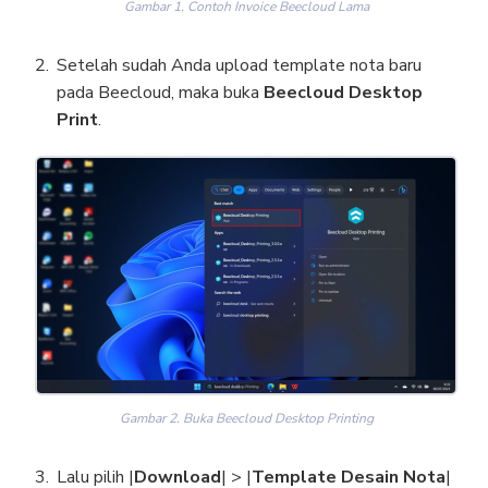
Gambar 1. Contoh Invoice Beecloud Lama
Setelah sudah Anda upload template nota baru
pada Beecloud, maka buka
Beecloud Desktop
Print
.
Gambar 2. Buka Beecloud Desktop Printing
Lalu pilih |
Download
| > |
Template Desain Nota
|