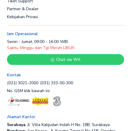
Tiket Support
Partner & Dealer
Kebijakan Privasi
Jam Operasional
Senin - Jumat, 09:00 - 16:00 WIB
Sabtu, Minggu dan Tgl Merah LIBUR
Chat via WA
Kontak
(021) 3021-2000
(031) 333-00-300
No. GSM klik bawah ini
Alamat Kantor
Surabaya
: Jl. Villa Kalijudan Indah H No. 18B, Surabaya
Bandung:
Aer Space - Jl. Karang Tinggal No.41B, Cipedes,