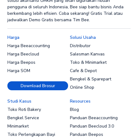
solusi akuntansi UMKM yang telah digunakan ribuan
pengguna di seluruh Indonesia, Bee siap bantu bisnis Anda
berkembang lebih efisien. Coba sekarang! Gratis Trial atau
jadwalkan Demo Gratis bersama Tim Bee.
Harga
Solusi Usaha
Harga Beeaccounting
Distributor
Harga Beecloud
Salesman Kanvas
Harga Beepos
Toko & Minimarket
Harga SOM
Cafe & Depot
Bengkel & Sparepart
Download Brosur
Online Shop
Studi Kasus
Resources
Toko Roti Bakery
Blog
Bengkel Service
Panduan Beeaccounting
Minimarket
Panduan Beecloud 3.0
Toko Perlengkapan Bayi
Panduan Beepos