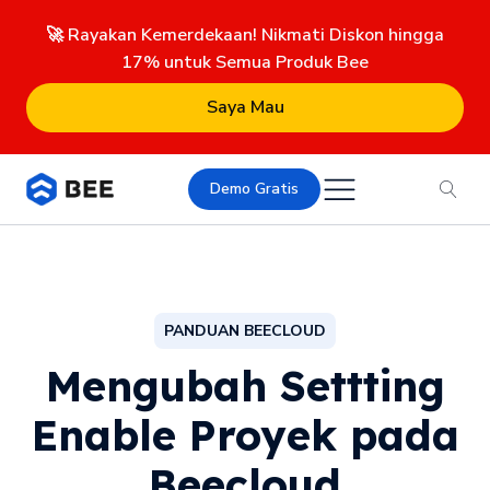
🚀 Rayakan Kemerdekaan! Nikmati Diskon hingga
17% untuk Semua Produk Bee
Saya Mau
Demo Gratis
PANDUAN BEECLOUD
Mengubah Settting
Enable Proyek pada
Beecloud