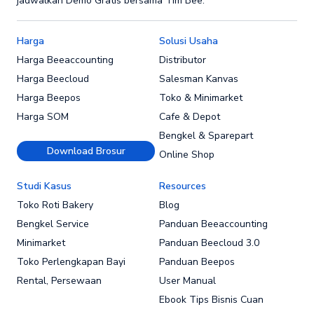
jadwalkan Demo Gratis bersama Tim Bee.
Harga
Solusi Usaha
Harga Beeaccounting
Distributor
Harga Beecloud
Salesman Kanvas
Harga Beepos
Toko & Minimarket
Harga SOM
Cafe & Depot
Bengkel & Sparepart
Download Brosur
Online Shop
Studi Kasus
Resources
Toko Roti Bakery
Blog
Bengkel Service
Panduan Beeaccounting
Minimarket
Panduan Beecloud 3.0
Toko Perlengkapan Bayi
Panduan Beepos
Rental, Persewaan
User Manual
Ebook Tips Bisnis Cuan