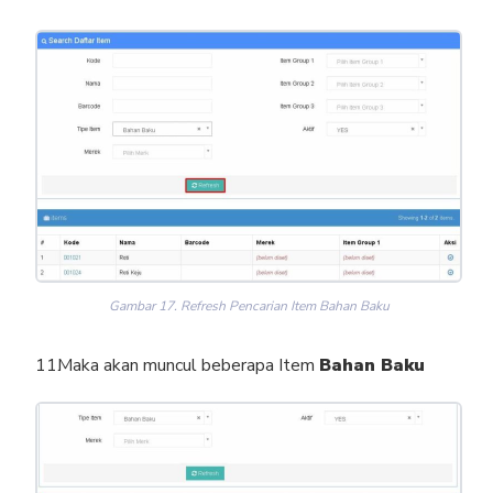
Gambar 17. Refresh Pencarian Item Bahan Baku
Maka akan muncul beberapa Item
Bahan Baku