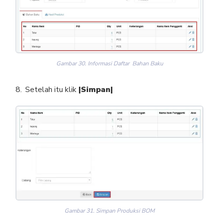
Gambar 30. Informasi Daftar Bahan Baku
Setelah itu klik
|Simpan|
Gambar 31. Simpan Produksi BOM