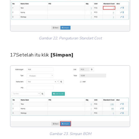
Gambar 22. Pengaturan Standart Cost
Setelah itu klik
[Simpan]
Gambar 23. Simpan BOM