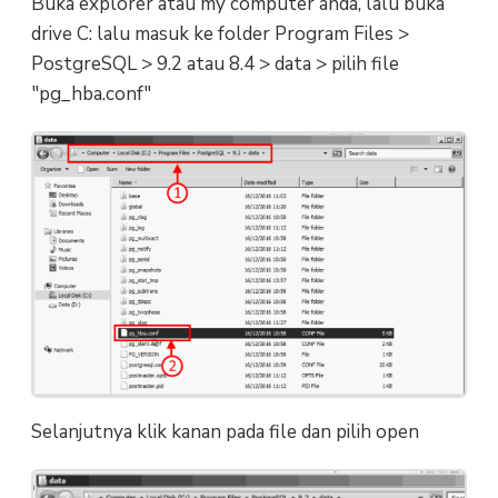
Buka explorer atau my computer anda, lalu buka
drive C: lalu masuk ke folder Program Files >
PostgreSQL > 9.2 atau 8.4 > data > pilih file
"pg_hba.conf"
Selanjutnya klik kanan pada file dan pilih open