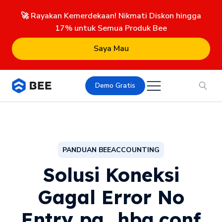
🚀 Rayakan Kemerdekaan! Nikmati Diskon hingga
17% untuk Semua Produk Bee
Saya Mau
Demo Gratis
PANDUAN BEEACCOUNTING
Solusi Koneksi
Gagal Error No
Entry pg_hba.conf