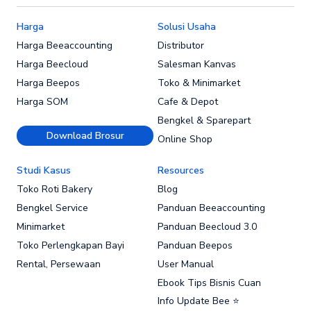
Harga
Solusi Usaha
Harga Beeaccounting
Distributor
Harga Beecloud
Salesman Kanvas
Harga Beepos
Toko & Minimarket
Harga SOM
Cafe & Depot
Bengkel & Sparepart
Download Brosur
Online Shop
Studi Kasus
Resources
Toko Roti Bakery
Blog
Bengkel Service
Panduan Beeaccounting
Minimarket
Panduan Beecloud 3.0
Toko Perlengkapan Bayi
Panduan Beepos
Rental, Persewaan
User Manual
Ebook Tips Bisnis Cuan
Info Update Bee ⭐