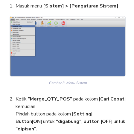
Masuk menu
[Sistem] > [Pengaturan Sistem]
Gambar 3. Menu Sistem
Ketik
"Merge_QTY_POS"
pada kolom
|Cari Cepat|
kemudian
Pindah button pada kolom
|Setting|
Button|ON|
untuk
"digabung"
,
button |OFF|
untuk
"dipisah".