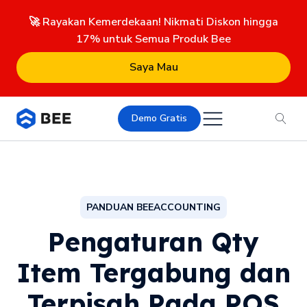
🚀 Rayakan Kemerdekaan! Nikmati Diskon hingga
17% untuk Semua Produk Bee
Saya Mau
Demo Gratis
PANDUAN BEEACCOUNTING
Pengaturan Qty
Item Tergabung dan
Terpisah Pada POS