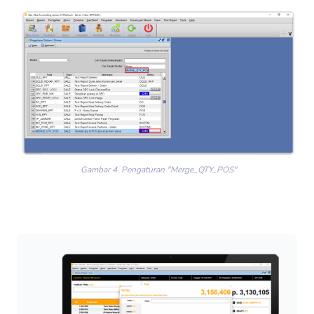
Gambar 4. Pengaturan "Merge_QTY_POS"