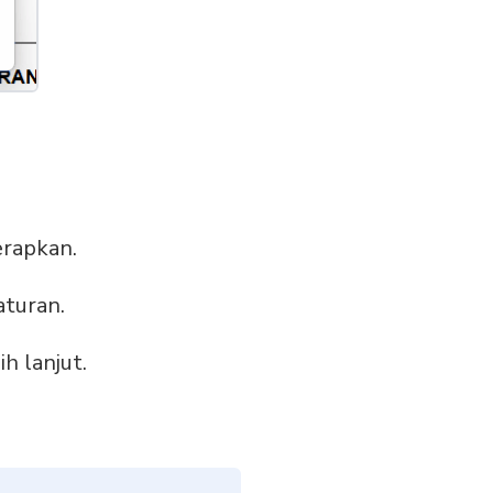
erapkan.
aturan.
h lanjut.