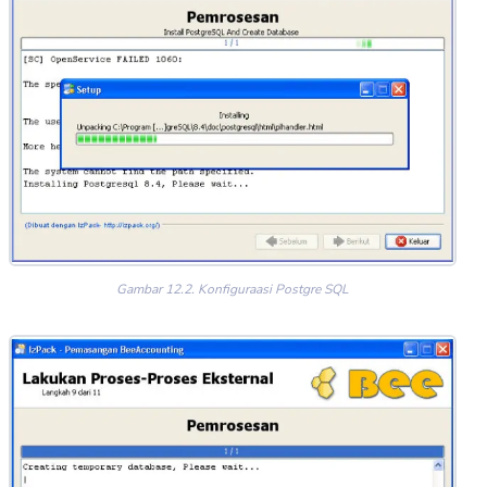
Gambar 12.2. Konfiguraasi Postgre SQL