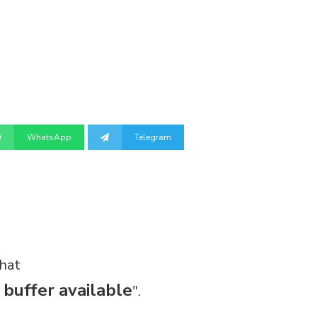
WhatsApp
Telegram
ihat
buffer available
".