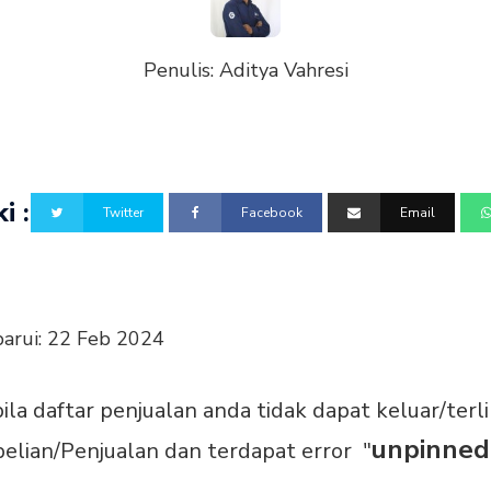
Penulis:
Aditya Vahresi
i :
Twitter
Facebook
Email
barui:
22 Feb 2024
bila daftar penjualan anda tidak dapat keluar/terl
unpinned 
lian/Penjualan dan terdapat error
"