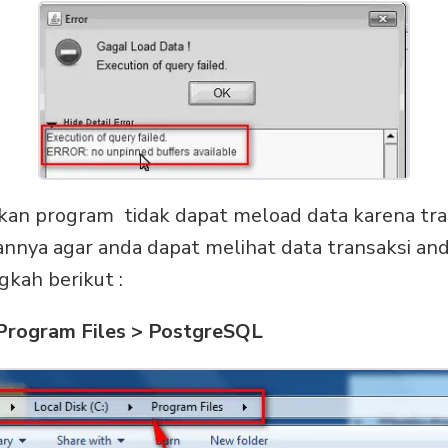
akan program tidak dapat meload data karena tra
nnya agar anda dapat melihat data transaksi and
kah berikut :
 Program Files > PostgreSQL