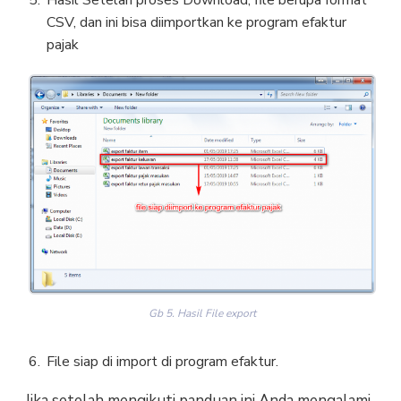
CSV, dan ini bisa diimportkan ke program efaktur
pajak
Gb 5. Hasil File export
File siap di import di program efaktur.
Jika setelah mengikuti panduan ini Anda mengalami