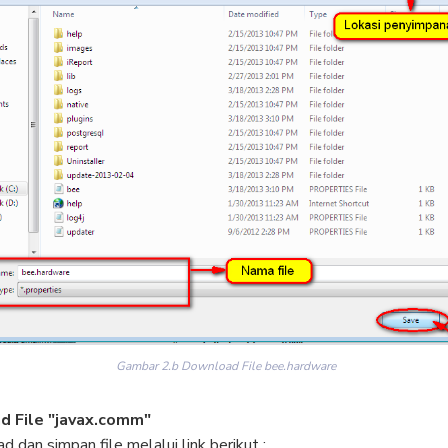
Gambar 2.b Download File bee.hardware
 File "javax.comm"
 dan simpan file melalui link berikut :