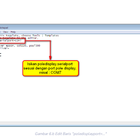
Gambar 6.b Edit Baris "poledisplayport=..."