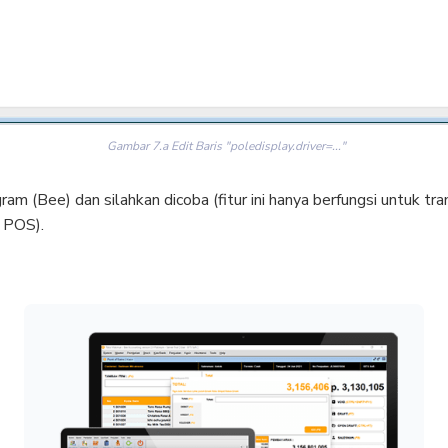
Gambar 7.a Edit Baris "poledisplay.driver=..."
am (Bee) dan silahkan dicoba (fitur ini hanya berfungsi untuk tra
 POS).