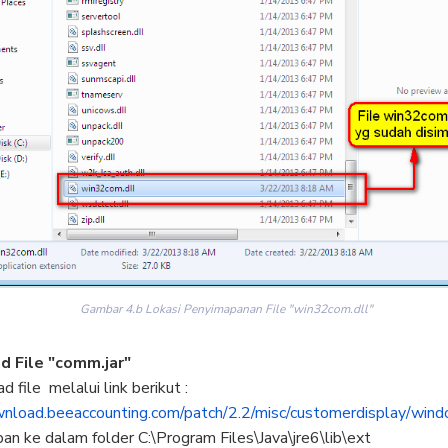
Gambar 4.b Lokasi Penyimapanan File "win32com.dll"
 File "comm.jar"
 file melalui link berikut :
wnload.beeaccounting.com/patch/2.2/misc/customerdisplay/win
pan ke dalam folder C:\Program Files\Java\jre6\lib\ext