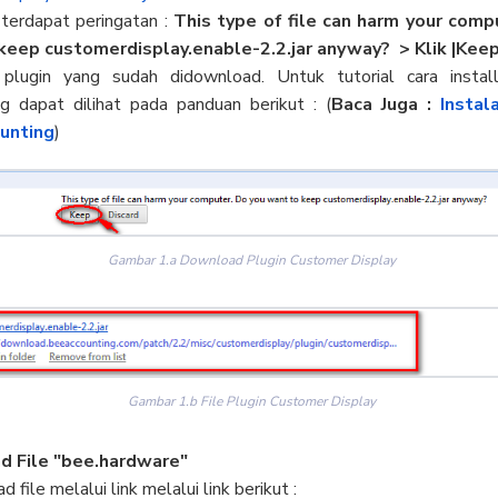
 terdapat peringatan :
This type of file can harm your comp
keep customerdisplay.enable-2.2.jar anyway?
> Klik |Keep
l plugin yang sudah didownload. Untuk tutorial cara instal
g dapat dilihat pada panduan berikut : (
Baca Juga :
Instal
unting
)
Gambar 1.a Download Plugin Customer Display
Gambar 1.b File Plugin Customer Display
 File "bee.hardware"
 file melalui link melalui link berikut :