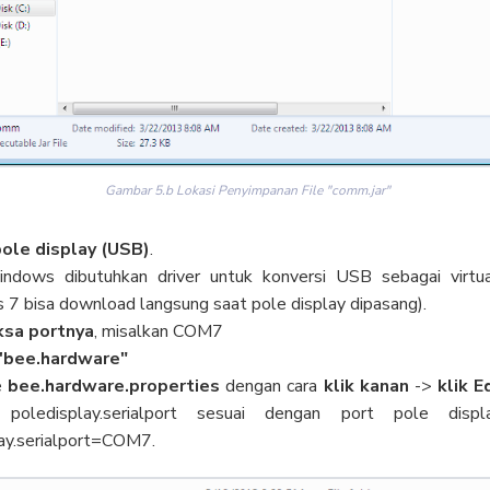
Gambar 5.b Lokasi Penyimpanan File "comm.jar"
ole display (USB)
.
ndows dibutuhkan driver untuk konversi USB sebagai virtual
7 bisa download langsung saat pole display dipasang).
ksa portnya
, misalkan COM7
e 'bee.hardware"
e
bee.hardware.properties
dengan cara
klik kanan
->
klik E
 poledisplay.serialport sesuai dengan port pole displ
ay.serialport=COM7.