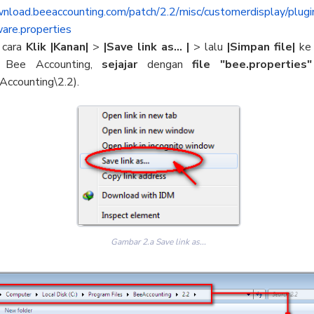
wnload.
beeaccounting.com/patch/2.2/
misc/customerdisplay/plugi
are.properties
cara
Klik |Kanan|
>
|Save link as...
|
> lalu
|Simpan file|
ke 
e Bee Accounting,
sejajar
dengan
file "bee.properties"
Accounting\2.2).
Gambar 2.a Save link as...