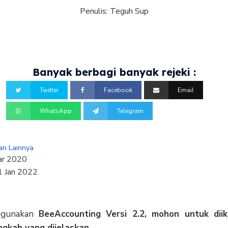
Penulis:
Teguh Sup
Banyak berbagi banyak rejeki :
Twitter
Facebook
Email
WhatsApp
Telegram
an Lainnya
ar 2020
1 Jan 2022
nggunakan
BeeAccounting Versi 2.2, mohon untuk diik
ngkah yang dijelaskan