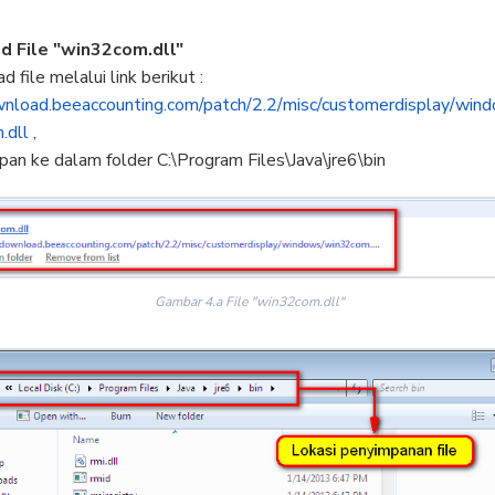
 File "win32com.dll"
 file melalui link berikut :
wnload.
beeaccounting.com/patch/2.2/
misc/customerdisplay/win
.dll
,
mpan ke dalam folder C:\Program Files\Java\jre6\bin
Gambar 4.a File "win32com.dll"