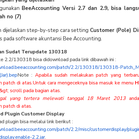
ggunakan
BeeAccounting Versi 2.7 dan 2.9, bisa langs
ah no (7)
n dijelaskan step-by-step cara setting
Customer (Pole) Di
pada software akuntansi Bee Accounting.
an Sudat Terupdate 130318
te 2.2/130318 bisa didownload pada link dibawah ini :
wnload.beeaccounting.
com/patch/2.2/130318/130318-
Patch_M
Jar).bep
Note :
Apabila sudah melakukan patch yang terbaru
n patch di atas.Untuk cara mengeceknya bisa masuk ke menu
H
&gt; scroll pada bagian atas.
ggal yang tertera melewati tanggal 18 Maret 2013
anda 
 patch di atas.
 Plugin Customer Display
 plugin bisa melalui link berikut :
wnload.
beeaccounting.com/patch/2.2/
misc/customerdisplay/plugi
isplay.enable-2.2.jar
.