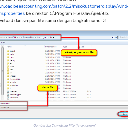
wnload.
beeaccounting.com/patch/2.2/
misc/customerdisplay/win
m.properties
ke direktori
C:\Program Files\Java\jre6
\lib.
wnload dan simpan file sama dengan langkah nomor 3.
Gambar 3.a Download File "javax.comm"