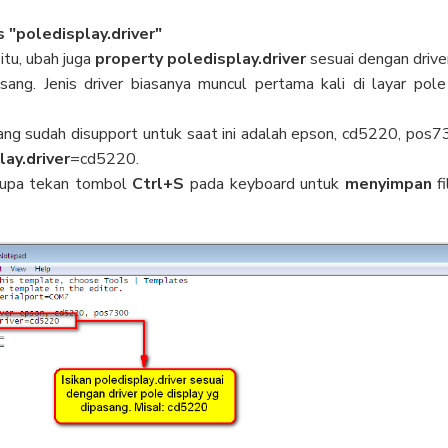
s "poledisplay.driver"
itu, ubah juga
property poledisplay.driver
sesuai dengan drive
sang. Jenis driver biasanya muncul pertama kali di layar pole
yang sudah disupport untuk saat ini adalah epson, cd5220, pos7
ay.driver
=cd5220.
 lupa tekan tombol
Ctrl+S
pada keyboard untuk
menyimpan
fi